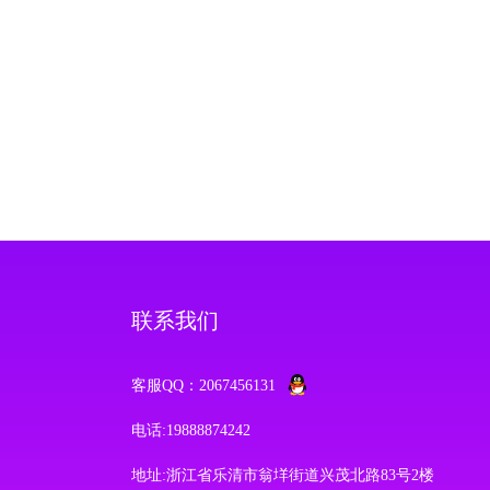
联系我们
客服QQ：2067456131
电话:19888874242
地址:浙江省乐清市翁垟街道兴茂北路83号2楼