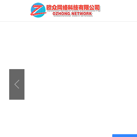
欧众一对多直播系统
拼团APP+小程序
欧众电
商城单
轻松玩转直播
拼团 流量爆增
直播+电
单用户 
App端 Pc端 
直播 · 短视频 · 商城